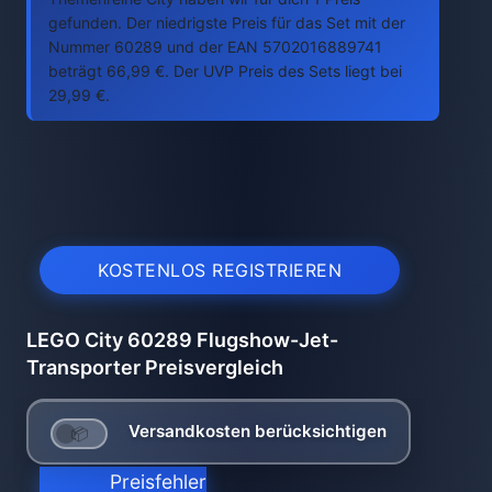
gefunden. Der niedrigste Preis für das Set mit der
Nummer 60289 und der EAN 5702016889741
beträgt 66,99 €. Der UVP Preis des Sets liegt bei
29,99 €.
KOSTENLOS REGISTRIEREN
LEGO City 60289 Flugshow-Jet-
Transporter Preisvergleich
Versandkosten berücksichtigen
Preisfehler