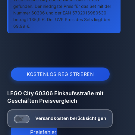
gefunden. Der niedrigste Preis für das Set mit der
Nummer 60306 und der EAN 5702016980530
beträgt 135,9 €. Der UVP Preis des Sets liegt bei
69,99 €.
KOSTENLOS REGISTRIEREN
LEGO City 60306 Einkaufsstraße mit
Geschäften Preisvergleich
Versandkosten berücksichtigen
Preisfehler