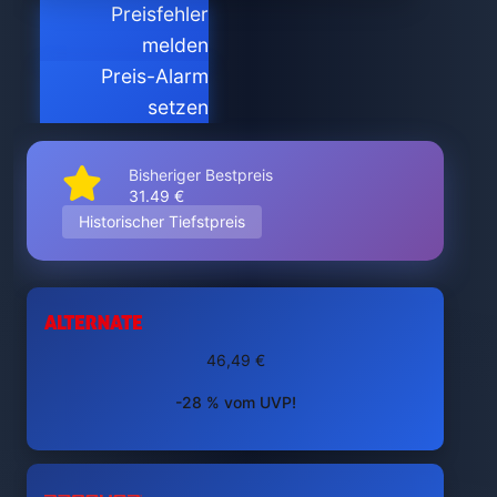
Preisfehler
melden
Preis-Alarm
setzen
Bisheriger Bestpreis
31.49 €
Historischer Tiefstpreis
46,49 €
-28 % vom UVP!