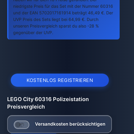
niedrigste Preis für das Set mit der Nummer 60316
und der EAN 5702017161914 beträgt 46,49 €. Der
UVP Preis des Sets liegt bei 64,99 €. Durch
unseren Preisvergleich sparst du also -28 %
gegenüber der UVP.
KOSTENLOS REGISTRIEREN
LEGO City 60316 Polizeistation
Preisvergleich
Versandkosten berücksichtigen