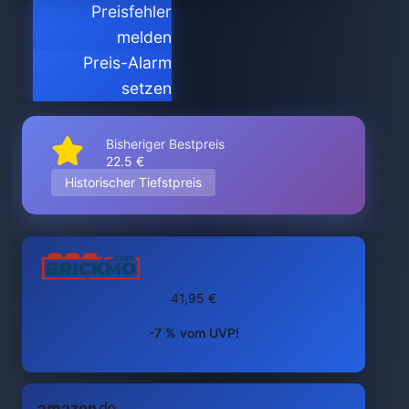
Preisfehler
melden
Preis-Alarm
setzen
Bisheriger Bestpreis
22.5 €
Historischer Tiefstpreis
41,95 €
-7 % vom UVP!