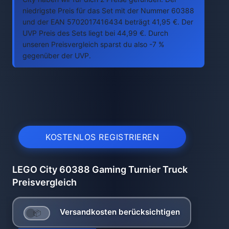
niedrigste Preis für das Set mit der Nummer 60388
und der EAN 5702017416434 beträgt 41,95 €. Der
UVP Preis des Sets liegt bei 44,99 €. Durch
unseren Preisvergleich sparst du also -7 %
gegenüber der UVP.
KOSTENLOS REGISTRIEREN
LEGO City 60388 Gaming Turnier Truck
Preisvergleich
Versandkosten berücksichtigen