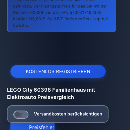
gefunden. Der niedrigste Preis für das Set mit der
Nummer 60398 und der EAN 5702017462363
beträgt 119,89 €. Der UVP Preis des Sets liegt bei
52,99 €.
KOSTENLOS REGISTRIEREN
LEGO City 60398 Familienhaus mit
Elektroauto Preisvergleich
Versandkosten berücksichtigen
Preisfehler