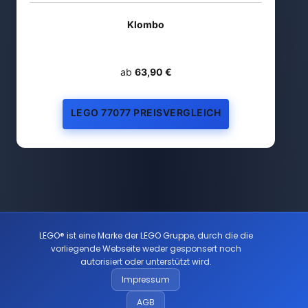
Klombo
ab
63,90 €
LEGO 77077 PREISVERGLEICH
LEGO® ist eine Marke der LEGO Gruppe, durch die die
vorliegende Webseite weder gesponsert noch
autorisiert oder unterstützt wird.
Impressum
AGB