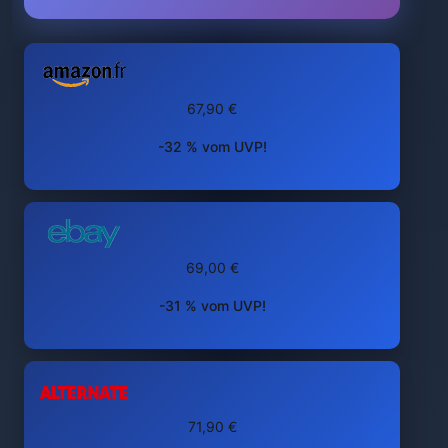
67,90 €
-32 % vom UVP!
69,00 €
-31 % vom UVP!
71,90 €