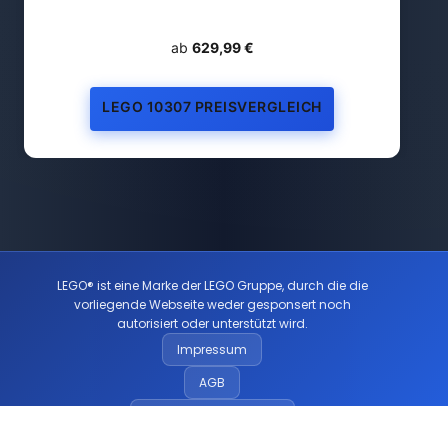
ab
629,99 €
LEGO 10307 PREISVERGLEICH
LEGO® ist eine Marke der LEGO Gruppe, durch die die
vorliegende Webseite weder gesponsert noch
autorisiert oder unterstützt wird.
Impressum
AGB
Datenschutzerklärung