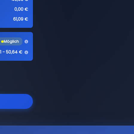
0,00 €
61,09 €
Möglich
1 - 50,64 €