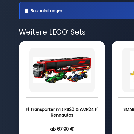
Bauanleitungen:
Weitere LEGO
Sets
®
F1 Transporter mit RB20 & AMR24 F1
SMAR
Rennautos
ab
67,90 €