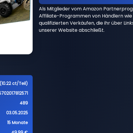
Als Mitglieder vom Amazon Partnerpro
Affiliate-Programmen von Händlern wie 
qualifizierten Verkäufen, die ihr über Li
unserer Website abschließt.
10.22 ct/Teil)
5702017812571
489
03.05.2025
15 Monate
49,99 €