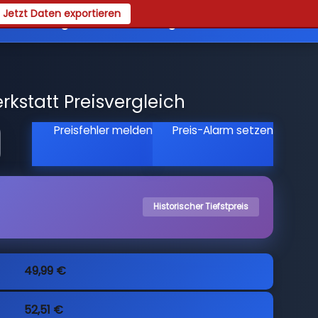
Jetzt Daten exportieren
es
Registrieren
Login
kstatt Preisvergleich
Preisfehler melden
Preis-Alarm setzen
Historischer Tiefstpreis
49,99 €
52,51 €