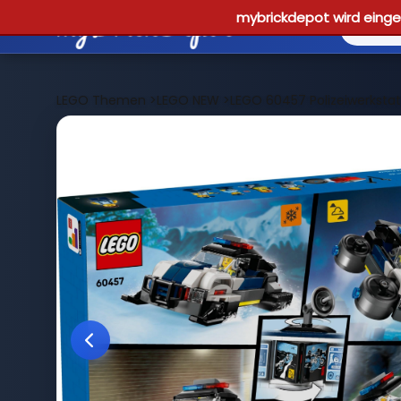
mybrickdepot wird einges
LEGO Themen
>
LEGO NEW
>
LEGO 60457 Polizeiwerkstat