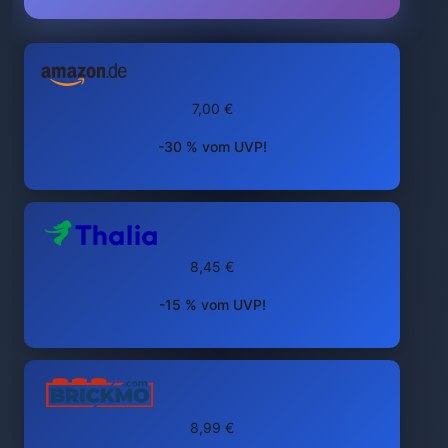
7,00 €
-30 % vom UVP!
8,45 €
-15 % vom UVP!
8,99 €