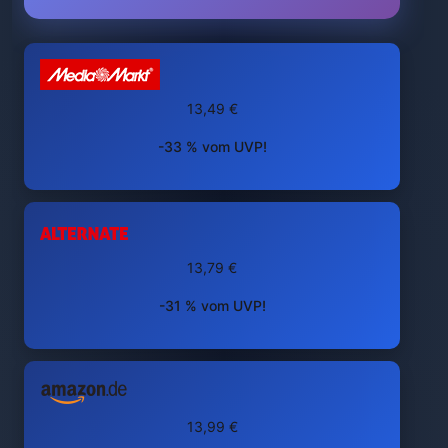
13,49 €
-33 % vom UVP!
13,79 €
-31 % vom UVP!
13,99 €