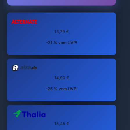
13,79 €
-31 % vom UVP!
14,90 €
-25 % vom UVP!
15,45 €