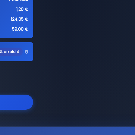
1,20 €
124,05 €
59,00 €
L erreicht