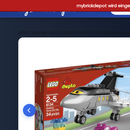
mybrickdepot wird einges
LEGO Themen
>
LEGO DUPLO®
>
LEGO 6134 Siddeley Sav