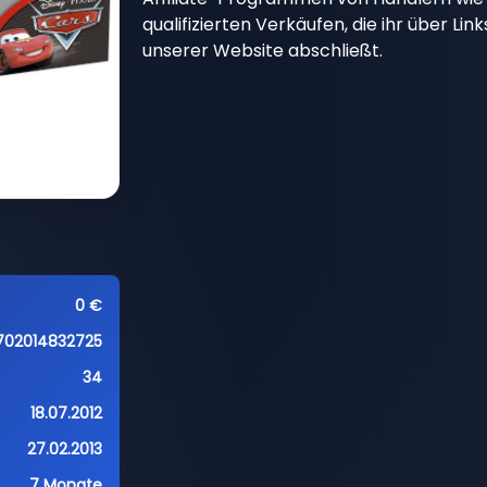
qualifizierten Verkäufen, die ihr über Li
unserer Website abschließt.
0 €
702014832725
34
18.07.2012
27.02.2013
7 Monate