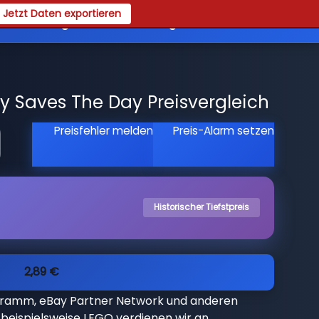
Jetzt Daten exportieren
es
Registrieren
Login
y Saves The Day Preisvergleich
Preisfehler melden
Preis-Alarm setzen
Historischer Tiefstpreis
2,89 €
gramm, eBay Partner Network und anderen
beispielsweise LEGO verdienen wir an