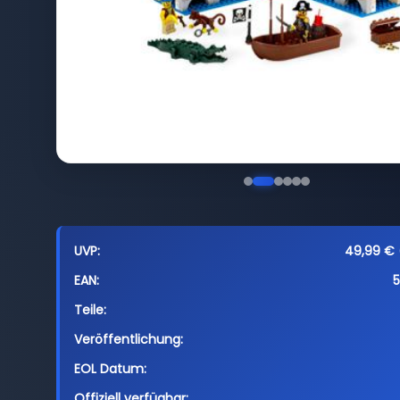
UVP:
49,99 € (
EAN:
Teile:
Veröffentlichung:
EOL Datum:
Offiziell verfügbar: