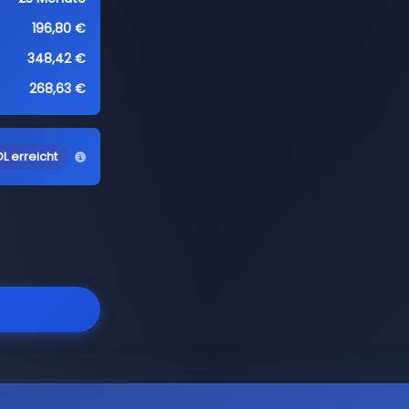
196,80 €
348,42 €
268,63 €
L erreicht