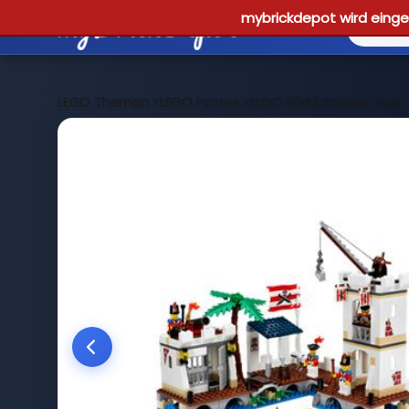
mybrickdepot wird einges
LEGO Themen
>
LEGO Pirates
>
LEGO 6242 Soldiers' Fort