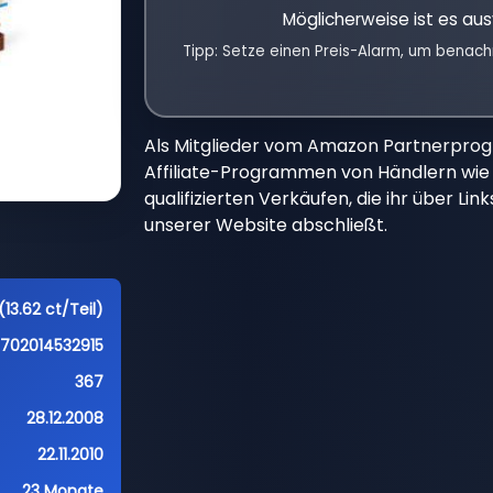
Möglicherweise ist es aus
Tipp: Setze einen Preis-Alarm, um benach
Als Mitglieder vom Amazon Partnerpro
Affiliate-Programmen von Händlern wie 
qualifizierten Verkäufen, die ihr über Li
unserer Website abschließt.
13.62 ct/Teil)
5702014532915
367
28.12.2008
22.11.2010
23 Monate