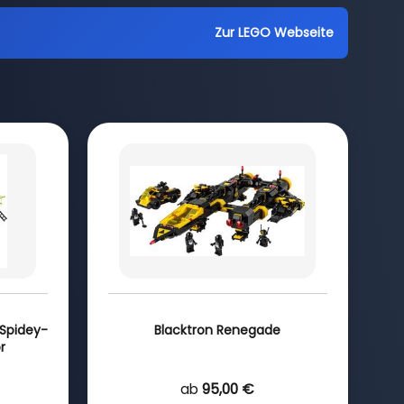
Zur LEGO Webseite
Spidey-
Blacktron Renegade
r
ab
95,00 €