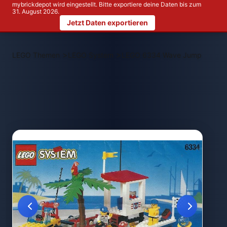
mybrickdepot wird eingestellt. Bitte exportiere deine Daten bis zum
31. August 2026.
Jetzt Daten exportieren
>
>
LEGO Themen
LEGO System
LEGO 6334 Wave Jump Racers