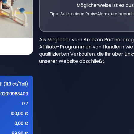
Möglicherweise ist es aus
Tipp: Setze einen Preis-Alarm, um benach
Als Mitglieder vom Amazon Partnerpro
Affiliate-Programmen von Händlern wie 
qualifizierten Verkäufen, die ihr über Li
unserer Website abschließt.
 (11.3 ct/Teil)
702010963409
177
100,00 €
0,00 €
89,90 €