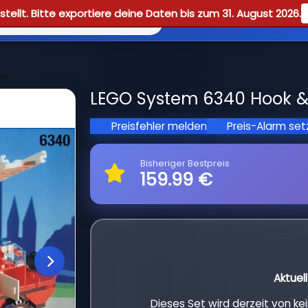
tellt. Bitte exportiere deine Daten bis zum 31. August 2026.
Reviews
Guid
er
LEGO System 6340 Hook & 
Preisfehler melden
Preis-Alarm se
Bisheriger Bestpreis
159.99 €
Aktuel
Dieses Set wird derzeit von k