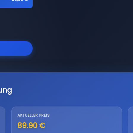
ung
AKTUELLER PREIS
89.90 €