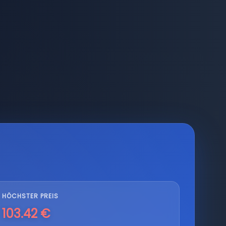
HÖCHSTER PREIS
103.42 €