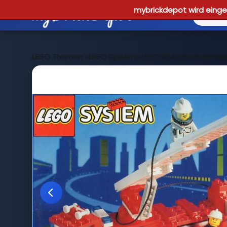
mybrickdepot wird einges
LEGO Themen
>
LEGO System
>
LEGO 6340 Hook & Ladd