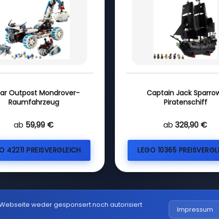
ar Outpost Mondrover-
Captain Jack Sparro
Raumfahrzeug
Piratenschiff
ab
59,99 €
ab
328,90 €
O 42211 PREISVERGLEICH
LEGO 10365 PREISVERGL
 Webseite weder gesponsert noch autorisiert
Impressum