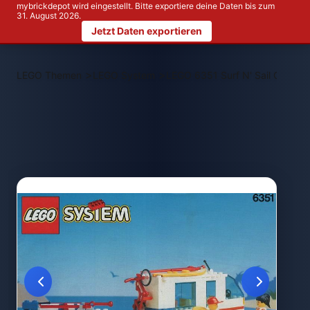
mybrickdepot wird eingestellt. Bitte exportiere deine Daten bis zum
31. August 2026.
Jetzt Daten exportieren
>
>
LEGO Themen
LEGO System
LEGO 6351 Surf N' Sail Camper