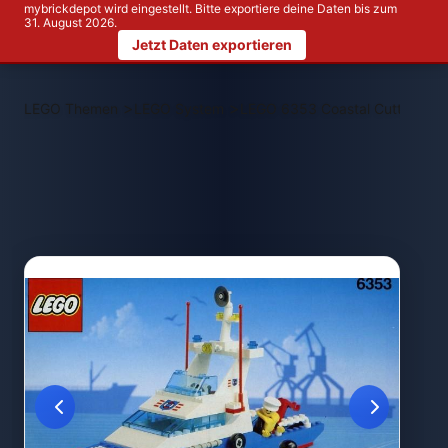
mybrickdepot wird eingestellt. Bitte exportiere deine Daten bis zum
31. August 2026.
Jetzt Daten exportieren
>
>
LEGO Themen
LEGO System
LEGO 6353 Coastal Cutter