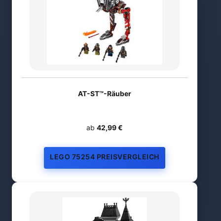
AT-ST™-Räuber
ab
42,99 €
LEGO 75254 PREISVERGLEICH