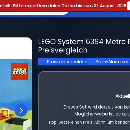
tellt. Bitte exportiere deine Daten bis zum 31. August 2026.
Reviews
Guid
 Service Tower
LEGO System 6394 Metro P
Preisvergleich
Preisfehler melden
Preis-Alarm se
Aktuel
Dieses Set wird derzeit von k
Möglicherweise ist es aus
Tipp: Setze einen Preis-Alarm, um benach