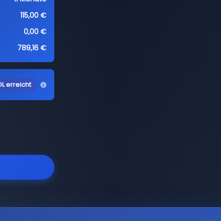
115,00 €
0,00 €
789,16 €
L erreicht