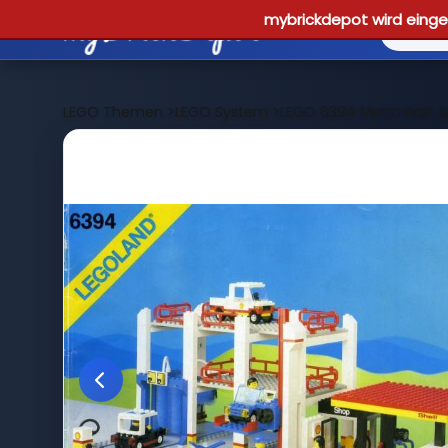
mybrickdepot wird einges
LEGO Themen
>
LEGO System
>
LEGO 6394 Metro Park &