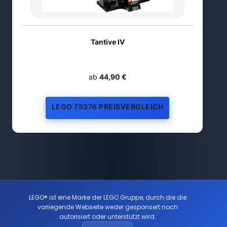
Tantive IV
ab
44,90 €
LEGO 75376 PREISVERGLEICH
LEGO® ist eine Marke der LEGO Gruppe, durch die die
vorliegende Webseite weder gesponsert noch
autorisiert oder unterstützt wird.