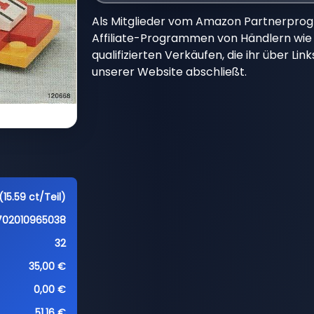
Als Mitglieder vom Amazon Partnerpro
Affiliate-Programmen von Händlern wie 
qualifizierten Verkäufen, die ihr über Li
unserer Website abschließt.
(15.59 ct/Teil)
702010965038
32
35,00 €
0,00 €
51,16 €