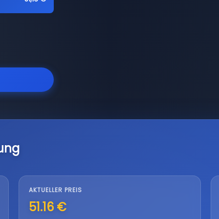
ung
AKTUELLER PREIS
51.16 €