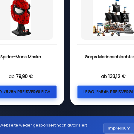
Spider-Mans Maske
Garps Marineschlachtsc
ab
79,90 €
ab
133,12 €
O 76285 PREISVERGLEICH
LEGO 75646 PREISVERGL
 Webseite weder gesponsert noch autorisiert
Impressum