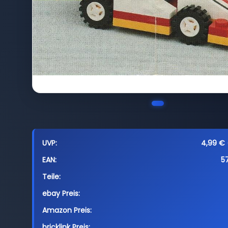
UVP:
4,99 € 
EAN:
5
Teile:
ebay Preis:
Amazon Preis:
bricklink Preis: