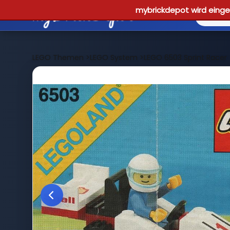
mybrickdepot wird einges
LEGO Themen
>
LEGO System
>
LEGO 6503 Sprint Racer