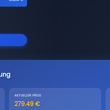
lung
AKTUELLER PREIS
279.49 €