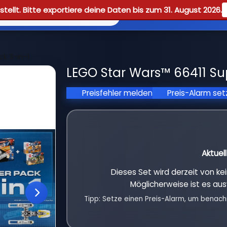
tellt. Bitte exportiere deine Daten bis zum 31. August 2026.
Reviews
Guid
ck 3-in-1
LEGO Star Wars™ 66411 Sup
Preisfehler melden
Preis-Alarm se
Aktuel
Dieses Set wird derzeit von k
Möglicherweise ist es aus
Tipp: Setze einen Preis-Alarm, um benach