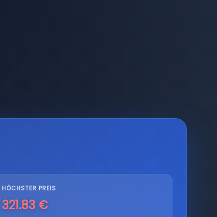
HÖCHSTER PREIS
321.83 €