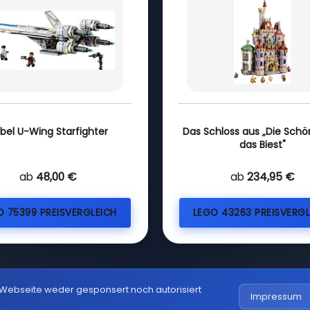
bel U-Wing Starfighter
Das Schloss aus „Die Sch
das Biest"
ab
48,00 €
ab
234,95 €
O 75399 PREISVERGLEICH
LEGO 43263 PREISVERGL
 Webseite weder gesponsert noch autorisiert
Impressum