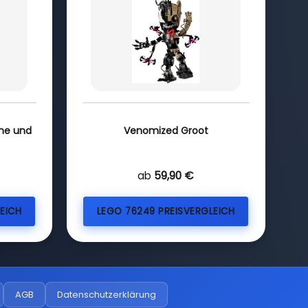
öne und
Venomized Groot
ab
59,90 €
EICH
LEGO 76249 PREISVERGLEICH
AGB
Datenschutzerklärung