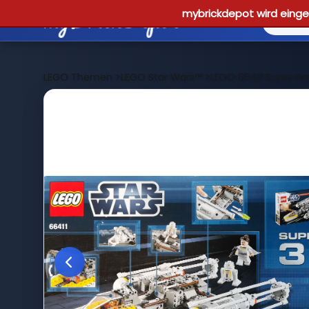
mybrickdepot wird einges
LEGO Themen
>
LEGO Star Wars™
>
LEGO 66411 Super Pa