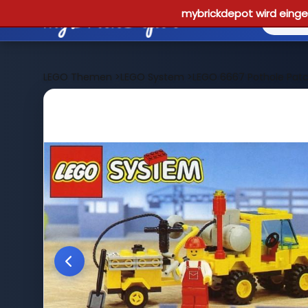
mybrickdepot wird einges
LEGO Themen
>
LEGO System
>
LEGO 6667 Pothole Pat