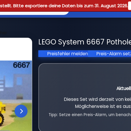
tellt. Bitte exportiere deine Daten bis zum 31. August 2026.
Reviews
Guid
cher
LEGO System 6667 Pothole
Preisfehler melden
Preis-Alarm se
Aktuel
Dieses Set wird derzeit von k
Möglicherweise ist es aus
Tipp: Setze einen Preis-Alarm, um benach