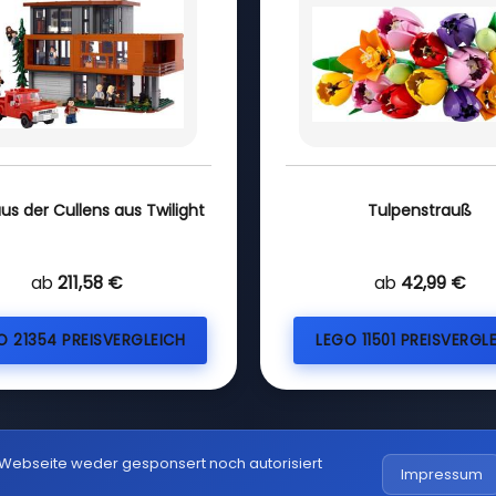
us der Cullens aus Twilight
Tulpenstrauß
ab
211,58 €
ab
42,99 €
O 21354 PREISVERGLEICH
LEGO 11501 PREISVERGL
 Webseite weder gesponsert noch autorisiert
Impressum