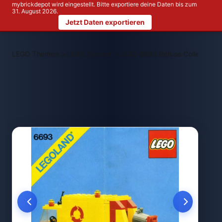
mybrickdepot wird eingestellt. Bitte exportiere deine Daten bis zum
31. August 2026.
Jetzt Daten exportieren
>
>
LEGO Themen
LEGO System
LEGO 6693 Refuse Collection T