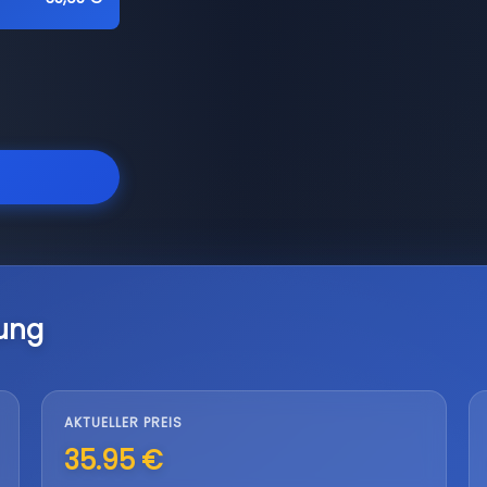
ung
AKTUELLER PREIS
35.95 €