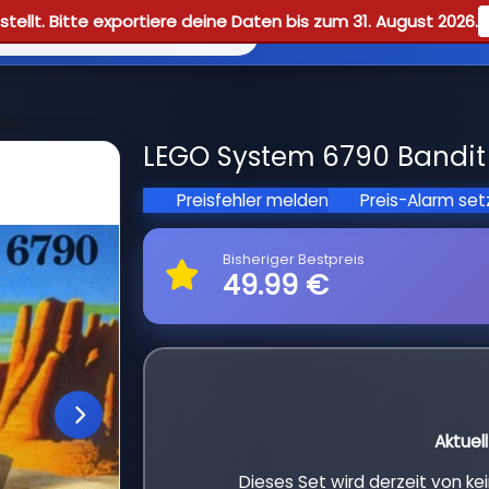
tellt. Bitte exportiere deine Daten bis zum 31. August 2026.
Reviews
Guid
Gun
LEGO System 6790 Bandit 
Preisfehler melden
Preis-Alarm se
Bisheriger Bestpreis
49.99 €
Aktuel
Dieses Set wird derzeit von k