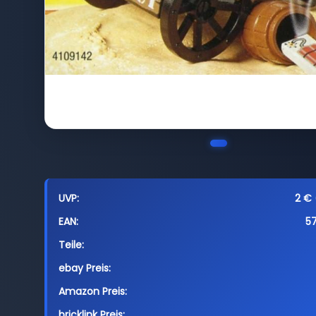
UVP:
2 € 
EAN:
5
Teile:
ebay Preis:
Amazon Preis:
bricklink Preis: