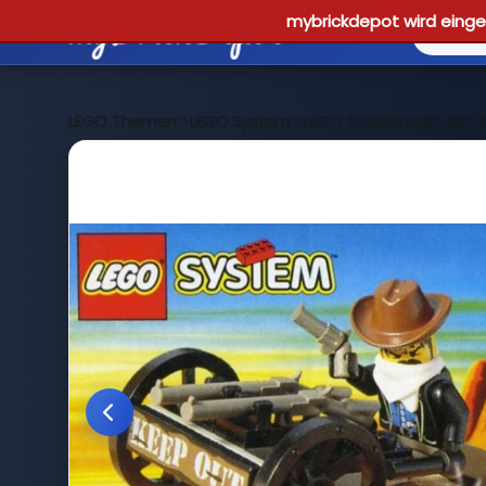
mybrickdepot wird einges
LEGO Themen
>
LEGO System
>
LEGO 6790 Bandit with 