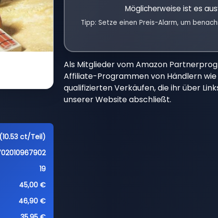
Möglicherweise ist es aus
Tipp: Setze einen Preis-Alarm, um benach
Als Mitglieder vom Amazon Partnerpro
Affiliate-Programmen von Händlern wie 
qualifizierten Verkäufen, die ihr über Li
unserer Website abschließt.
(10.53 ct/Teil)
702010967902
19
45,00 €
46,90 €
35,95 €