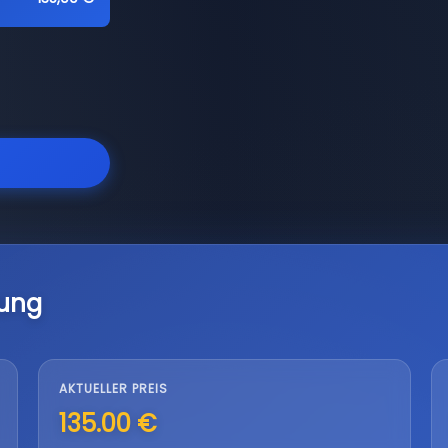
lung
AKTUELLER PREIS
135.00 €