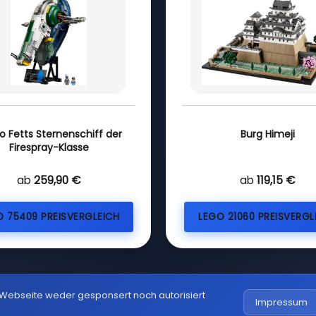
o Fetts Sternenschiff der
Burg Himeji
Firespray-Klasse
ab
259,90 €
ab
119,15 €
O 75409 PREISVERGLEICH
LEGO 21060 PREISVERGL
 Webseite weder gesponsert noch autorisiert
Impressum