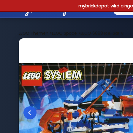
mybrickdepot wird einges
LEGO Themen
>
LEGO Space
>
LEGO 6898 Ice-Sat V