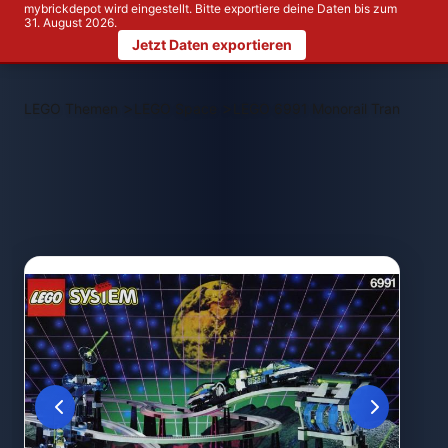
mybrickdepot wird eingestellt. Bitte exportiere deine Daten bis zum
31. August 2026.
Jetzt Daten exportieren
>
>
LEGO Themen
LEGO Space
LEGO 6991 Monorail Transport 