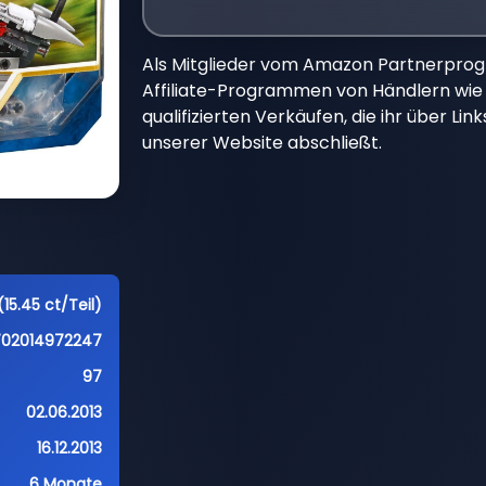
Als Mitglieder vom Amazon Partnerpro
Affiliate-Programmen von Händlern wie 
qualifizierten Verkäufen, die ihr über Li
unserer Website abschließt.
(15.45 ct/Teil)
702014972247
97
02.06.2013
16.12.2013
6 Monate