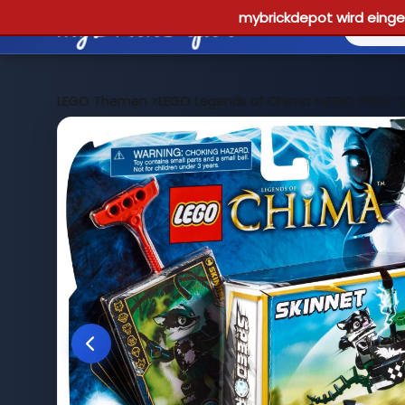
mybrickdepot wird einges
LEGO Themen
>
LEGO Legends of Chima
>
LEGO 70107 S