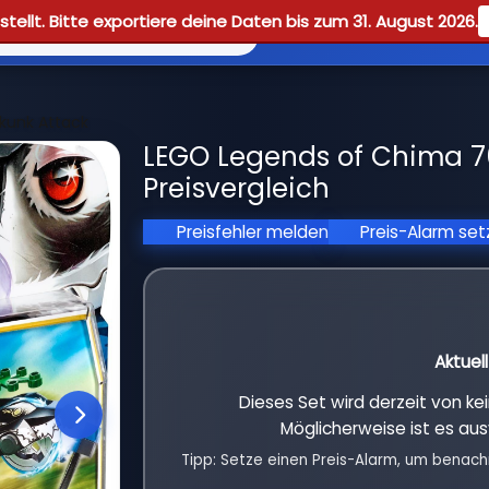
tellt. Bitte exportiere deine Daten bis zum 31. August 2026.
Reviews
Guid
kunk Attack
LEGO Legends of Chima 7
Preisvergleich
Preisfehler melden
Preis-Alarm se
Aktuel
Dieses Set wird derzeit von k
Möglicherweise ist es aus
Tipp: Setze einen Preis-Alarm, um benach