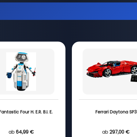
antastic Four H. E.R. B.I. E.
Ferrari Daytona SP3
ab
64,99 €
ab
297,00 €