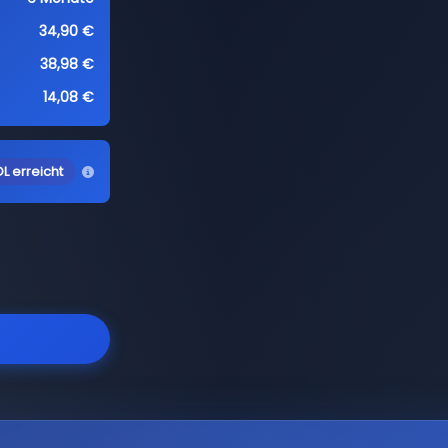
34,90 €
38,98 €
14,08 €
L erreicht