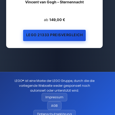
Vincent van Gogh – Sternennacht
ab
149,00 €
LEGO 21333 PREISVERGLEICH
LEGO® ist eine Marke der LEGO Gruppe, durch die die
vorliegende Webseite weder gesponsert noch
autorisiert oder unterstützt wird.
Impressum
AGB
Datenschutzerklärung