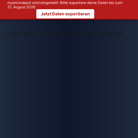
mybrickdepot wird eingestellt. Bitte exportiere deine Daten bis zum
31. August 2026.
Jetzt Daten exportieren
>
>
LEGO Themen
LEGO Nexo Knights
70372 Combo NEXO Pow