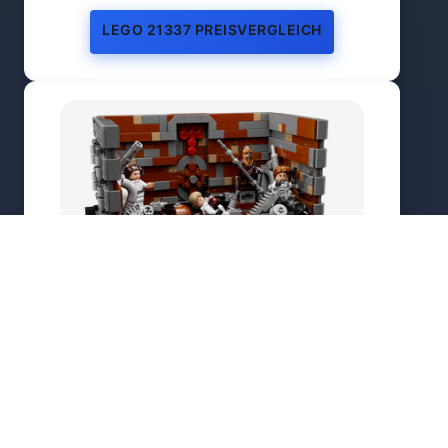
LEGO 21337 PREISVERGLEICH
Müllpresse im Todesstern™ – Diorama
ab
89,99 €