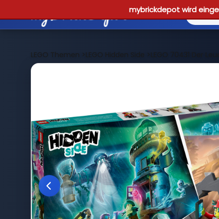
mybrickdepot wird einges
LEGO Themen
>
LEGO Hidden Side
>
LEGO 70431 Der Leu