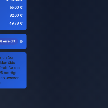
55,00 €
82,00 €
49,78 €
L erreicht
amen Der
dden Side
Preis für das
25 beträgt
urch unseren
P.