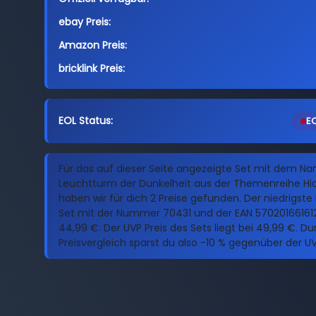
ebay Preis:
Amazon Preis:
bricklink Preis:
EOL Status:
EO
Für das auf dieser Seite angezeigte Set mit dem N
Leuchtturm der Dunkelheit aus der Themenreihe Hi
haben wir für dich 2 Preise gefunden. Der niedrigste 
Set mit der Nummer 70431 und der EAN 57020166161
44,99 €. Der UVP Preis des Sets liegt bei 49,99 €. D
Preisvergleich sparst du also -10 % gegenüber der UV