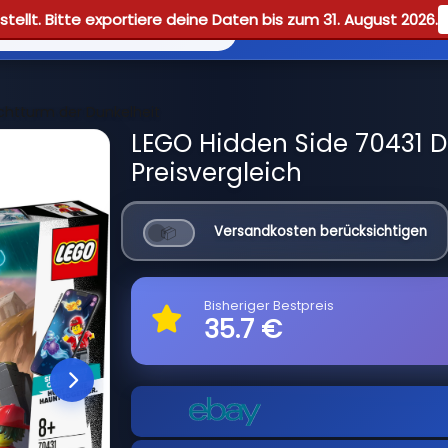
tellt. Bitte exportiere deine Daten bis zum 31. August 2026.
Reviews
Guid
chtturm der Dunkelheit
LEGO Hidden Side 70431 D
Preisvergleich
Versandkosten berücksichtigen
Bisheriger Bestpreis
35.7 €