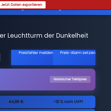
Jetzt Daten exportieren
es
Registrieren
Login
er Leuchtturm der Dunkelheit
Preisfehler melden
Preis-Alarm setzen
Historischer Tiefstpreis
44,99 €
-10 % vom UVP!