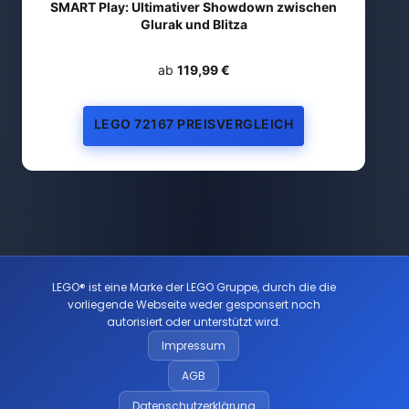
SMART Play: Ultimativer Showdown zwischen
Glurak und Blitza
ab
119,99 €
LEGO 72167 PREISVERGLEICH
LEGO® ist eine Marke der LEGO Gruppe, durch die die
vorliegende Webseite weder gesponsert noch
autorisiert oder unterstützt wird.
Impressum
AGB
Datenschutzerklärung