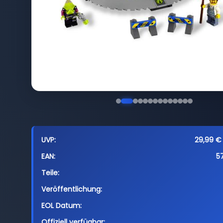
UVP:
29,99 € 
EAN:
5
Teile:
Veröffentlichung:
EOL Datum:
Offiziell verfügbar: