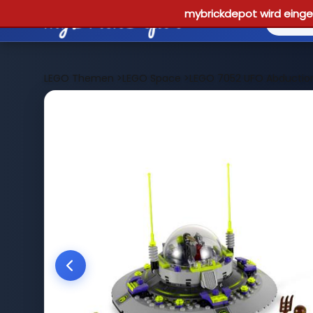
mybrickdepot wird einges
LEGO Themen
>
LEGO Space
>
LEGO 7052 UFO Abductio