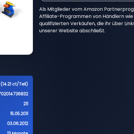
Als Mitglieder vom Amazon Partnerpro
Affiliate-Programmen von Händlern wie 
qualifizierten Verkäufen, die ihr über Li
unserer Website abschließt.
(14.21 ct/Teil)
702014736832
211
15.05.2011
03.06.2012
13 Monate