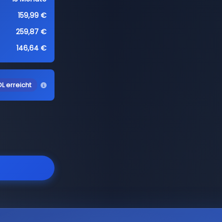
159,99 €
259,87 €
146,64 €
L erreicht