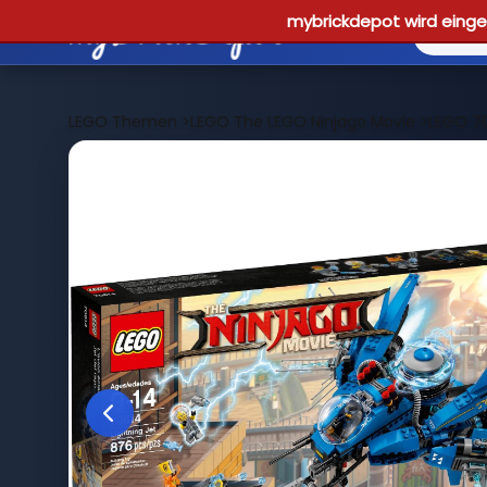
mybrickdepot wird einges
LEGO Themen
>
LEGO The LEGO Ninjago Movie
>
LEGO 70