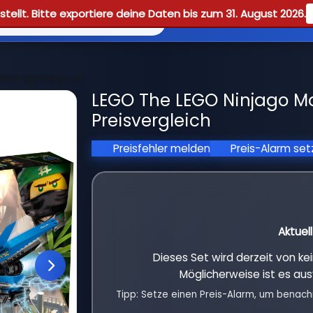
tellt. Bitte exportiere deine Daten bis zum 31. August 2026.
Reviews
Guid
614 Lightning Jet
LEGO The LEGO Ninjago Mo
Preisvergleich
Preisfehler melden
Preis-Alarm se
Aktuel
Dieses Set wird derzeit von k
Möglicherweise ist es aus
Tipp: Setze einen Preis-Alarm, um benach