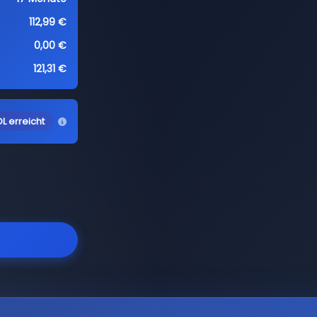
112,99 €
0,00 €
121,31 €
L erreicht