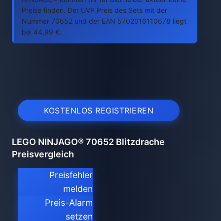
Preise finden. Der UVP Preis des Sets mit der
Nummer 70652 und der EAN 5702016110678 liegt
bei 44,99 €.
KOSTENLOS REGISTRIEREN
LEGO NINJAGO® 70652 Blitzdrache
Preisvergleich
Preisfehler
melden
Preis-Alarm
setzen