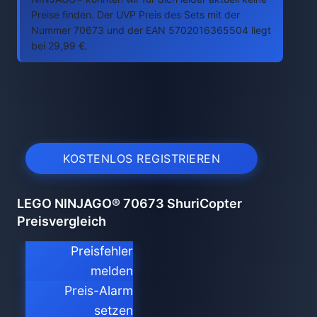
Preise finden. Der UVP Preis des Sets mit der
Nummer 70673 und der EAN 5702016365504 liegt
bei 29,99 €.
KOSTENLOS REGISTRIEREN
LEGO NINJAGO® 70673 ShuriCopter
Preisvergleich
Preisfehler
melden
Preis-Alarm
setzen