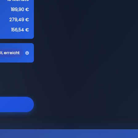
189,90 €
279,49 €
156,54 €
L erreicht