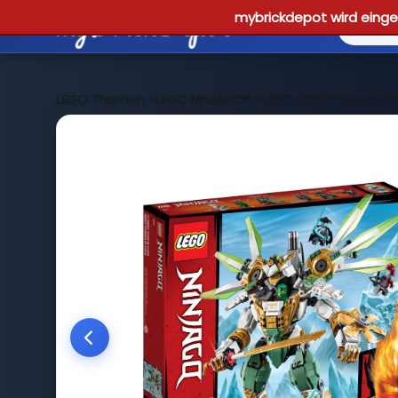
mybrickdepot wird einges
LEGO Themen
>
LEGO NINJAGO®
>
LEGO 70676 Lloyd's T