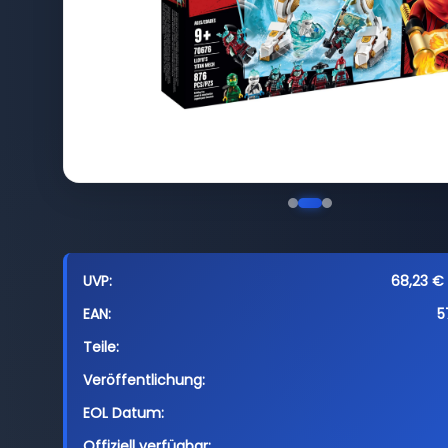
UVP:
68,23 € 
EAN:
5
Teile:
Veröffentlichung:
EOL Datum:
Offiziell verfügbar: