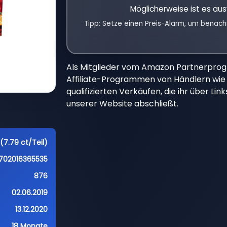
Möglicherweise ist es aus
Tipp: Setze einen Preis-Alarm, um benach
Als Mitglieder vom Amazon Partnerpro
Affiliate-Programmen von Händlern wie 
qualifizierten Verkäufen, die ihr über Li
unserer Website abschließt.
(7.79 ct/Teil)
702016365535
876
02.06.2019
13.12.2020
18 Monate