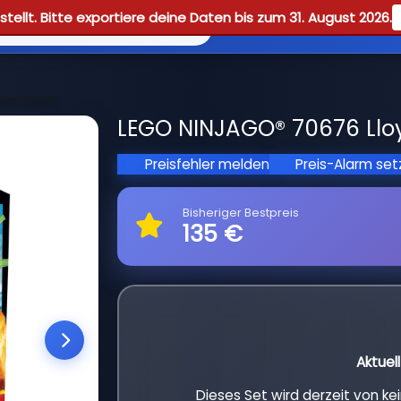
tellt. Bitte exportiere deine Daten bis zum 31. August 2026.
Reviews
Guid
itan Mech
LEGO NINJAGO® 70676 Lloy
Preisfehler melden
Preis-Alarm se
Bisheriger Bestpreis
135 €
Aktuel
Dieses Set wird derzeit von k