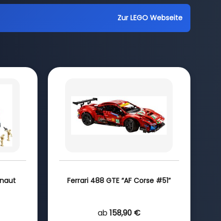
Zur LEGO Webseite
rnaut
Ferrari 488 GTE “AF Corse #51”
ab
158,90 €