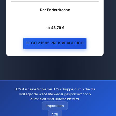
Der Enderdrache
ab
43,79 €
LEGO 21595 PREISVERGLEICH
LEGO® ist eine Marke der LEGO Gruppe, durch die die
vorliegende Webseite weder gesponsert noch
autorisiert oder unterstützt wird.
Impressum
AGB