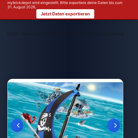
mybrickdepot wird eingestellt. Bitte exportiere deine Daten bis zum
31. August 2026.
Jetzt Daten exportieren
>
>
LEGO Themen
LEGO Juniors
LEGO 7072 Captain Kragg's Pira