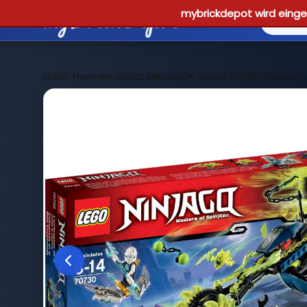
mybrickdepot wird einges
LEGO Themen
>
LEGO NINJAGO®
>
LEGO 70730 Chain C