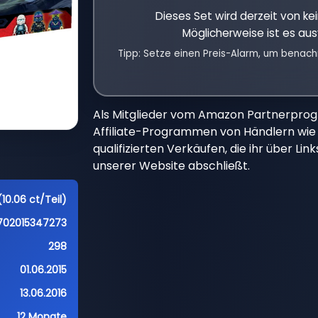
Dieses Set wird derzeit von k
Möglicherweise ist es aus
Tipp: Setze einen Preis-Alarm, um benach
Als Mitglieder vom Amazon Partnerpro
Affiliate-Programmen von Händlern wie 
qualifizierten Verkäufen, die ihr über Li
unserer Website abschließt.
10.06 ct/Teil)
702015347273
298
01.06.2015
13.06.2016
12 Monate