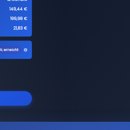
149,44 €
199,98 €
21,83 €
L erreicht