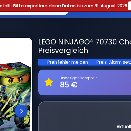
tellt. Bitte exportiere deine Daten bis zum 31. August 2026.
Reviews
Guid
ycle Ambush
LEGO NINJAGO® 70730 Ch
Preisvergleich
Preisfehler melden
Preis-Alarm se
Bisheriger Bestpreis
85 €
Aktuel