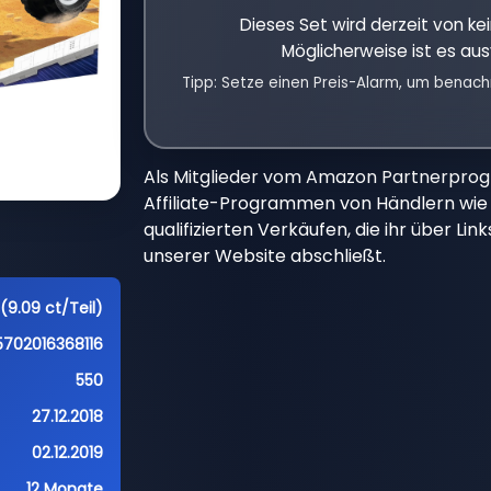
Dieses Set wird derzeit von k
Möglicherweise ist es aus
Tipp: Setze einen Preis-Alarm, um benach
Als Mitglieder vom Amazon Partnerpro
Affiliate-Programmen von Händlern wie 
qualifizierten Verkäufen, die ihr über Li
unserer Website abschließt.
(9.09 ct/Teil)
5702016368116
550
27.12.2018
02.12.2019
12 Monate