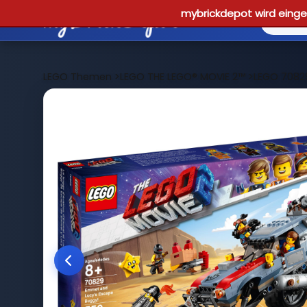
mybrickdepot wird einges
LEGO Themen
>
LEGO THE LEGO® MOVIE 2™
>
LEGO 7082