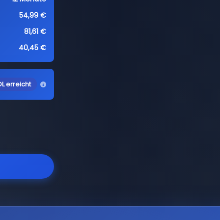
54,99 €
81,61 €
40,45 €
L erreicht