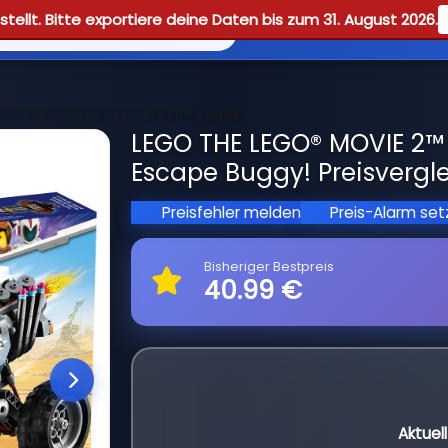
tellt. Bitte exportiere deine Daten bis zum 31. August 2026.
Reviews
Guid
9 Emmet and Lucy's Escape Buggy!
LEGO THE LEGO® MOVIE 2™
Escape Buggy! Preisvergl
Preisfehler melden
Preis-Alarm se
Bisheriger Bestpreis
40.99 €
Aktuel