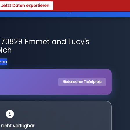
Jetzt Daten exportieren
es
Registrieren
Login
 70829 Emmet and Lucy's
eich
tzen
Historischer Tiefstpreis
l nicht verfügbar