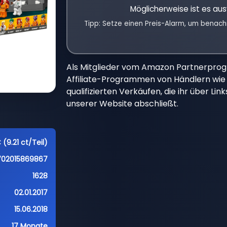
Möglicherweise ist es aus
Tipp: Setze einen Preis-Alarm, um benach
Als Mitglieder vom Amazon Partnerpro
Affiliate-Programmen von Händlern wie 
qualifizierten Verkäufen, die ihr über Li
unserer Website abschließt.
 (9.21 ct/Teil)
702015869867
1628
02.01.2017
15.06.2018
17 Monate