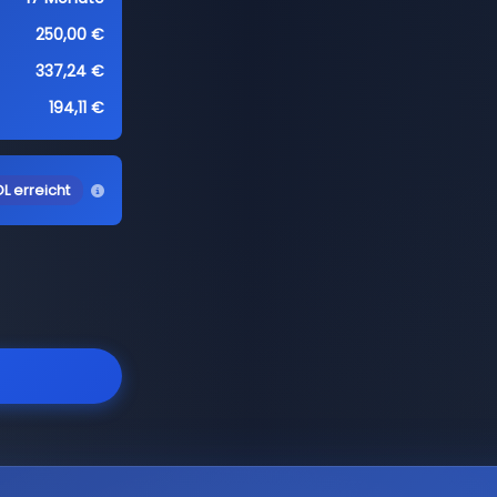
250,00 €
337,24 €
194,11 €
L erreicht