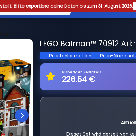
tellt. Bitte exportiere deine Daten bis zum 31. August 2026.
Reviews
Guid
sylum
LEGO Batman™ 70912 Arkh
Preisfehler melden
Preis-Alarm se
Bisheriger Bestpreis
226.54 €
Aktuel
Dieses Set wird derzeit von k