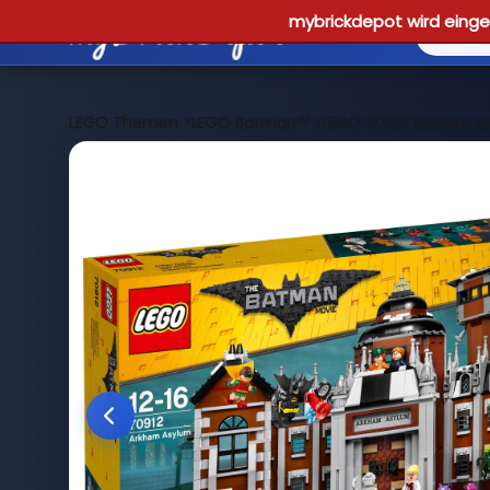
mybrickdepot wird einges
LEGO Themen
>
LEGO Batman™
>
LEGO 70912 Arkham A