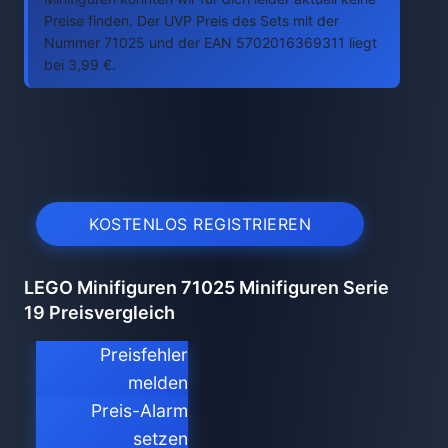
Preise finden. Der UVP Preis des Sets mit der
Nummer 71025 und der EAN 5702016369311 liegt
bei 3,99 €.
KOSTENLOS REGISTRIEREN
LEGO Minifiguren 71025 Minifiguren Serie
19 Preisvergleich
Preisfehler
melden
Preis-Alarm
setzen