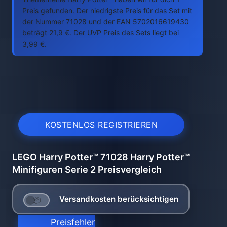
Preis gefunden. Der niedrigste Preis für das Set mit
der Nummer 71028 und der EAN 5702016619430
beträgt 21,9 €. Der UVP Preis des Sets liegt bei
3,99 €.
KOSTENLOS REGISTRIEREN
LEGO Harry Potter™ 71028 Harry Potter™
Minifiguren Serie 2 Preisvergleich
Versandkosten berücksichtigen
Preisfehler