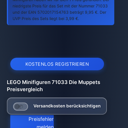
niedrigste Preis für das Set mit der Nummer 71033
und der EAN 5702017154763 beträgt 9,95 €. Der
UVP Preis des Sets liegt bei 3,99 €.
KOSTENLOS REGISTRIEREN
LEGO Minifiguren 71033 Die Muppets
Preisvergleich
Versandkosten berücksichtigen
Preisfehler
melden