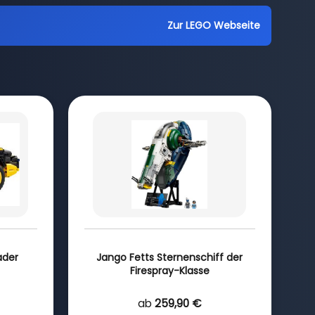
Zur LEGO Webseite
ader
Jango Fetts Sternenschiff der
Firespray-Klasse
ab
259,90 €