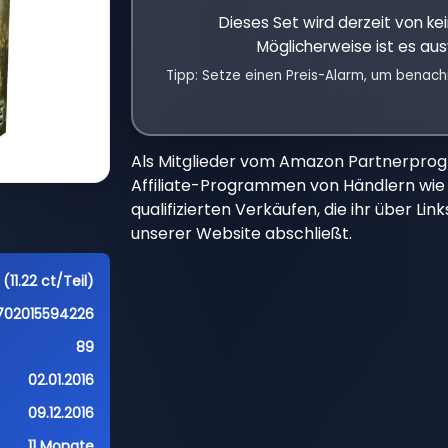
Dieses Set wird derzeit von k
Möglicherweise ist es aus
Tipp: Setze einen Preis-Alarm, um benach
Als Mitglieder vom Amazon Partnerpro
Affiliate-Programmen von Händlern wie 
qualifizierten Verkäufen, die ihr über Li
unserer Website abschließt.
(11.22 ct/Teil)
702015594226
89
02.01.2016
09.12.2016
11 Monate