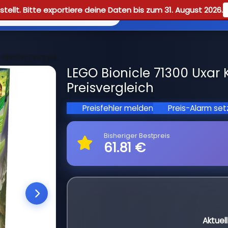
tellt. Bitte exportiere deine Daten bis zum 31. August 2026.
Reviews
Guid
r des Dschungels
LEGO Bionicle 71300 Uxar
Preisvergleich
Preisfehler melden
Preis-Alarm se
Bisheriger Bestpreis
61.81 €
Aktuel