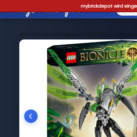
mybrickdepot wird einges
LEGO Themen
>
LEGO Bionicle
>
LEGO 71300 Uxar Kreatu