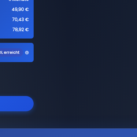
49,90 €
70,43 €
78,92 €
L erreicht