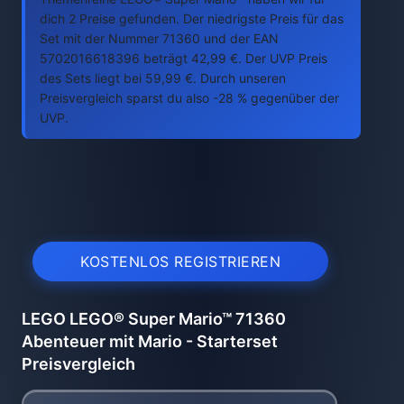
dich 2 Preise gefunden. Der niedrigste Preis für das
Set mit der Nummer 71360 und der EAN
5702016618396 beträgt 42,99 €. Der UVP Preis
des Sets liegt bei 59,99 €. Durch unseren
Preisvergleich sparst du also -28 % gegenüber der
UVP.
KOSTENLOS REGISTRIEREN
LEGO LEGO® Super Mario™ 71360
Abenteuer mit Mario - Starterset
Preisvergleich