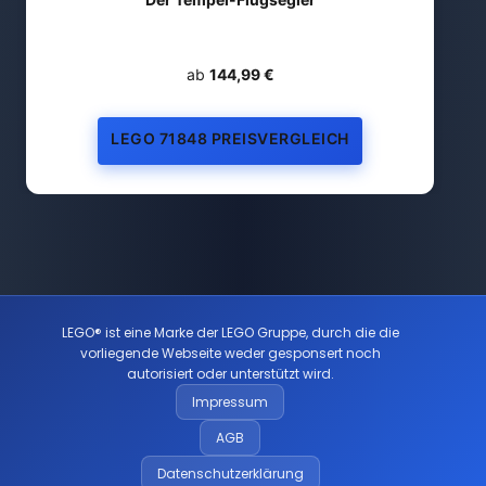
ab
144,99 €
LEGO 71848 PREISVERGLEICH
LEGO® ist eine Marke der LEGO Gruppe, durch die die
vorliegende Webseite weder gesponsert noch
autorisiert oder unterstützt wird.
Impressum
AGB
Datenschutzerklärung