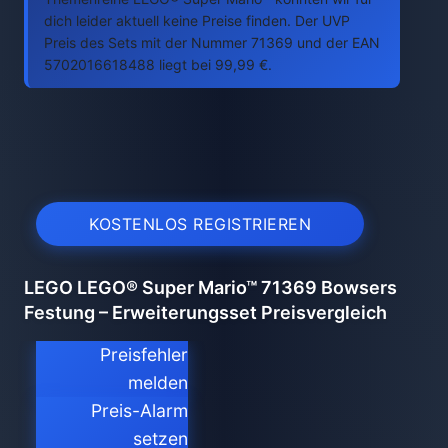
dich leider aktuell keine Preise finden. Der UVP
Preis des Sets mit der Nummer 71369 und der EAN
5702016618488 liegt bei 99,99 €.
KOSTENLOS REGISTRIEREN
LEGO LEGO® Super Mario™ 71369 Bowsers
Festung – Erweiterungsset Preisvergleich
Preisfehler
melden
Preis-Alarm
setzen