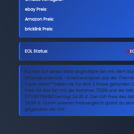
ebay Preis:
Amazon Preis:
bricklink Preis:
EOL Status:
EO
Für das auf dieser Seite angezeigte Set mit dem Na
Strandgrundstück – Erweiterungsset aus der Theme
Super Mario™ haben wir für dich 2 Preise gefunden. 
Preis für das Set mit der Nummer 71398 und der EAN
5702017155180 beträgt 24,95 €. Der UVP Preis des Sets
29,99 €. Durch unseren Preisvergleich sparst du also
gegenüber der UVP.