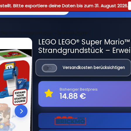
tellt. Bitte exportiere deine Daten bis zum 31. August 2026.
Reviews
Guid
 Dorries Strandgrundstück – Erweiterungsset
LEGO LEGO® Super Mario™ 
Strandgrundstück – Erwei
Versandkosten berücksichtigen
Bisheriger Bestpreis
14.88 €