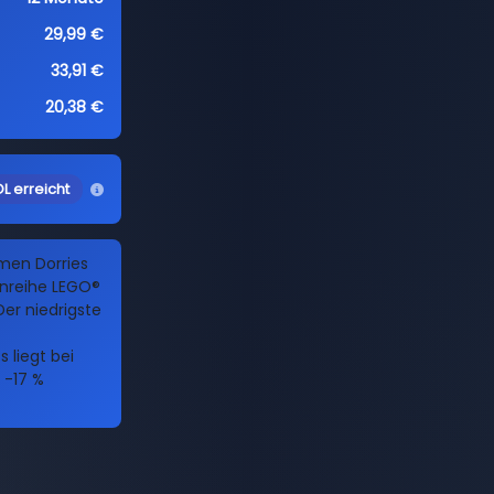
29,99 €
33,91 €
20,38 €
L erreicht
men Dorries
nreihe LEGO®
Der niedrigste
 liegt bei
 -17 %