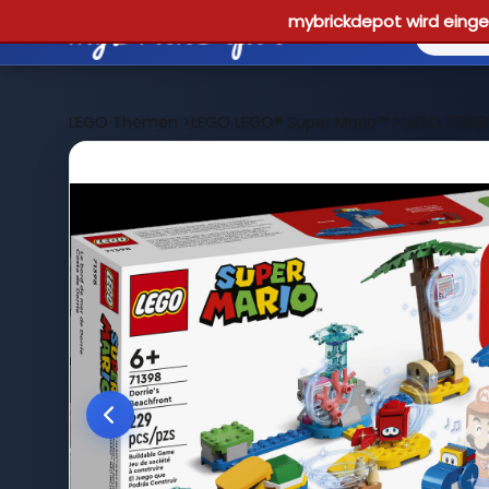
mybrickdepot wird einges
LEGO Themen
>
LEGO LEGO® Super Mario™
>
LEGO 71398