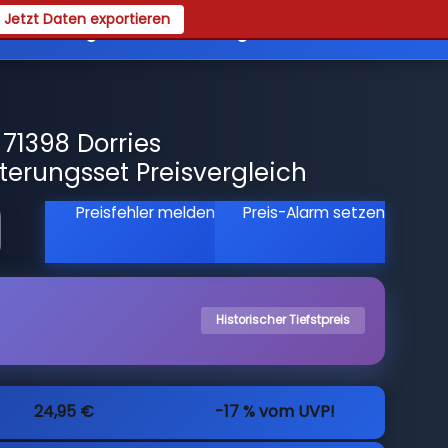
Jetzt Daten exportieren
es
Registrieren
Login
71398 Dorries
terungsset Preisvergleich
Preisfehler melden
Preis-Alarm setzen
Historischer Tiefstpreis
24,95 €
-17 % vom UVP!