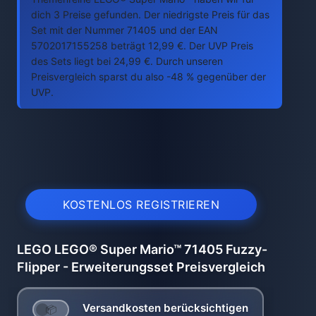
dich 3 Preise gefunden. Der niedrigste Preis für das
Set mit der Nummer 71405 und der EAN
5702017155258 beträgt 12,99 €. Der UVP Preis
des Sets liegt bei 24,99 €. Durch unseren
Preisvergleich sparst du also -48 % gegenüber der
UVP.
KOSTENLOS REGISTRIEREN
LEGO LEGO® Super Mario™ 71405 Fuzzy-
Flipper - Erweiterungsset Preisvergleich
Versandkosten berücksichtigen