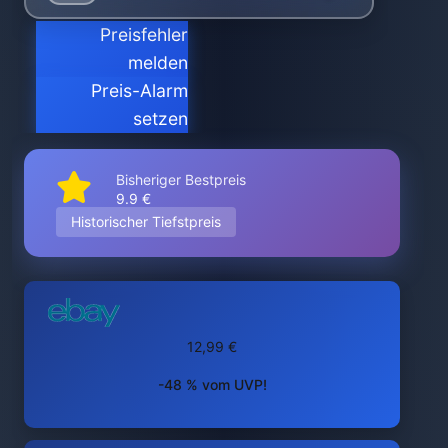
Preisfehler
melden
Preis-Alarm
setzen
Bisheriger Bestpreis
9.9 €
Historischer Tiefstpreis
12,99 €
-48 % vom UVP!